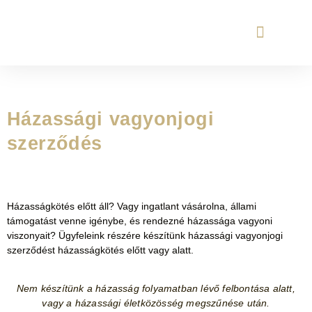
ONLINE ügyvéd
Ingatlan adásvétel
Házassági vagyonjogi
szerződés
Házasságkötés előtt áll? Vagy ingatlant vásárolna, állami
támogatást venne igénybe, és rendezné házassága vagyoni
viszonyait? Ügyfeleink részére készítünk házassági vagyonjogi
szerződést házasságkötés előtt vagy alatt.
Nem készítünk a házasság folyamatban lévő felbontása alatt,
vagy a házassági életközösség megszűnése után.