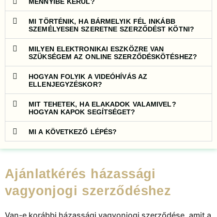
MENNYIBE KERÜL?
MI TÖRTÉNIK, HA BÁRMELYIK FÉL INKÁBB
SZEMÉLYESEN SZERETNE SZERZŐDÉST KÖTNI?
MILYEN ELEKTRONIKAI ESZKÖZRE VAN
SZÜKSÉGEM AZ ONLINE SZERZŐDÉSKÖTÉSHEZ?
HOGYAN FOLYIK A VIDEÓHÍVÁS AZ
ELLENJEGYZÉSKOR?
MIT TEHETEK, HA ELAKADOK VALAMIVEL?
HOGYAN KAPOK SEGÍTSÉGET?
MI A KÖVETKEZŐ LÉPÉS?
Ajánlatkérés házassági
vagyonjogi szerződéshez
Van-e korábbi házassági vagyonjogi szerződése, amit a