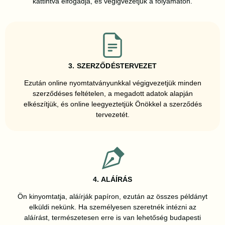
kattintva elfogadja, és végigvezetjük a folyamaton.
3. SZERZŐDÉSTERVEZET
Ezután online nyomtatványunkkal végigvezetjük minden
szerződéses feltételen, a megadott adatok alapján
elkészítjük, és online leegyeztetjük Önökkel a szerződés
tervezetét.
4. ALÁÍRÁS
Ön kinyomtatja, aláírják papíron, ezután az összes példányt
elküldi nekünk. Ha személyesen szeretnék intézni az
aláírást, természetesen erre is van lehetőség budapesti