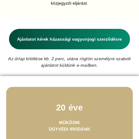
közjegyzői eljárást.
Ajánlatot kérek házassági vagyonjogi szerződésre
Az űrlap kitöltése kb. 2 perc, utána rögtön személyre szabott
ajánlatot küldünk e-mailben.
20 éve
MŰKÖDIK
ÜGYVÉDI IRODÁNK