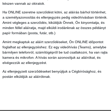
készen vannak az okiratok.
Ha ONLINE szeretne szerződést kötni, az aláírás bárhol történhet,
a személyazonosítás és ellenjegyzés pedig videóhívásban történik.
Amint végleges a szerződés, kiküldjük Önnek, Ön kinyomtatja, és
minden féllel aláíratja, majd elküldi irodánknak az összes példányt
papír formában (posta, futár, stb.)
Amint megkaptuk az aláírt szerződéseket, Ön ONLINE időpontot
foglalhat az ellenjegyzéshez. Ez egy videóhívás (Teams), amelybe
bármilyen telefonról, számítógépről be tud csatlakozni, ha van rajta
kamera és mikrofon. A hívás során azonosítjuk az aláírókat, és
elvégezzük az ellenjegyzést.
Az ellenjegyzett szerződéseket benyújtjuk a Cégbírósághoz, és
postán elküldjük az aláíróknak.