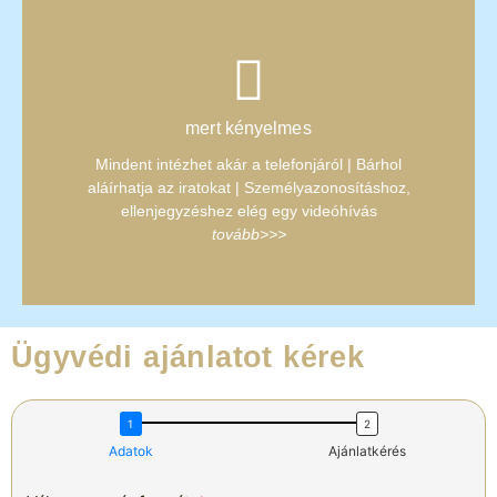
személyes tanácsadást - személyes aláírást
mert kényelmes
Bármikor kérheti a személyes ügyintézést -
Mindent intézhet akár a telefonjáról | Bárhol
Ön dönti el, bejön-e irodánkba
aláírhatja az iratokat | Személyazonosításhoz,
ellenjegyzéshez elég egy videóhívás
tovább>>>
Ügyvédi ajánlatot kérek
Adatok
Ajánlatkérés