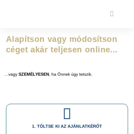
ONLINE ügyvéd
Ingatlan adásvétel
Alapítson vagy módosítson
céget akár teljesen online...
…vagy
SZEMÉLYESEN
, ha Önnek úgy tetszik.
1. TÖLTSE KI AZ AJÁNLATKÉRŐT